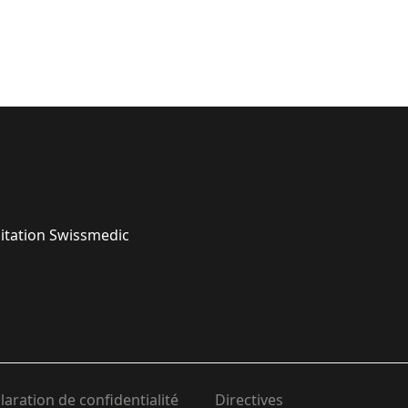
oitation Swissmedic
laration de confidentialité
Directives